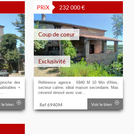
PRIX
232 000
€
Coup de coeur
Exclusivité
 proche des
Référence agence : 6940 M 10 Min d'Ales,
abitables +
secteur calme, idéal maison secondaire, Mas
..
cévenol rénové avec vue...
r le bien
Voir le bien
Ref 6940M