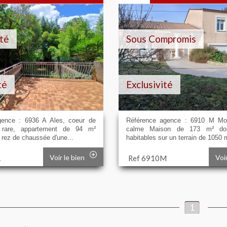
té
Sous Compromis
té
Exclusivité
gence : 6936 A Ales, coeur de
Référence agence : 6910 M Mon
 rare, appartement de 94 m²
calme Maison de 173 m² do
 rez de chaussée d'une...
habitables sur un terrain de 1050 m
Voir le bien
Voi
A
Ref 6910M
1