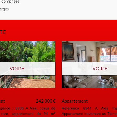
s comprises
harges
TE
VOIR +
VOIR +
ent
242 000 €
Appartement
gence : 6936 A Ales, coeur de
Référence 6944 A Ales hyp
 rare, appartement de 94 m²
Appartement traversant au 7ieme