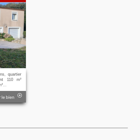
s, quartier
nt 110 m²
²...
r le bien