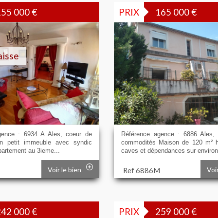
155 000
€
PRIX
165 000
€
aisse
gence : 6934 A Ales, coeur de
Référence agence : 6886 Ales,
un petit immeuble avec syndic
commodités Maison de 120 m² h
partement au 3ieme...
caves et dépendances sur environ.
Voir le bien
Voi
Ref 6886M
242 000
€
PRIX
259 000
€