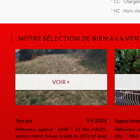
* CC : Charge
* HC : Hors c
NOTRE SÉLECTION DE BIEN À LA VEN
VOIR +
Terrain
99 000 €
Appartem
Référence agence : 6894 T 10 Min d'ALES,
Référence a
secteur calme Terrain à bâtir de 1572 m² avec
ville Bien