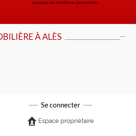
occupée en résidence secondaire...
cabi
BILIÈRE À
ALÈS
Se connecter
Espace propriétaire