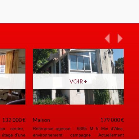
VOIR +
132 000 €
Maison
179 000 €
Ma
er centre,
Référence agence : 6885 M 5 Min d'Ales,
Réf
 étage d'une
environnement campagne Actuellement
du 