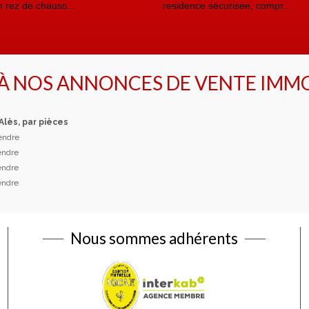
n rez de chauss...
residence sécurisée, compr...
 À NOS ANNONCES DE VENTE IMMO
 Alès, par pièces
vendre
vendre
vendre
vendre
Nous sommes adhérents