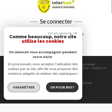
Se connecter
Espace propriétaire
On en reste là
Comme beaucoup, notre site
utilise les cookies
On aimerait vous accompagner pendant
votre visite.
En poursuivant, vous acceptez l'utilisation des
© 2026 | Tous droits réservés | Traduction powered by Google
Plan du site
cookies par ce site, afin de vous proposer des
-
Mentions légales
-
Nos honoraires
-
Liens
-
Admin
-
Toutes nos
annonces
-
Politique RGPD
contenus adaptés et réaliser des statistiques !
Site internet compatible multi-supports,
un seul site adaptable à tous les types d'écrans.
PARAMÉTRER
OK POUR MOI !