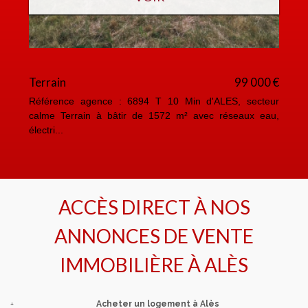
Terrain
99 000 €
A
Référence agence : 6894 T 10 Min d'ALES, secteur
Ré
calme Terrain à bâtir de 1572 m² avec réseaux eau,
4i
électri...
ACCÈS DIRECT À NOS
ANNONCES DE VENTE
IMMOBILIÈRE À
ALÈS
+
Acheter un logement à Alès