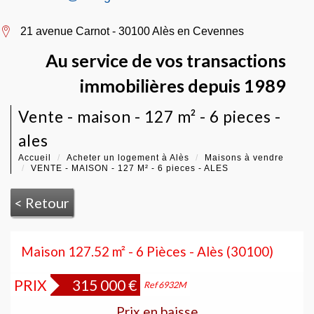
21 avenue Carnot - 30100 Alès en Cevennes
Au service de vos transactions
immobilières depuis 1989
vente - maison - 127 m² - 6 pieces -
ales
Accueil
Acheter un logement à Alès
Maisons à vendre
VENTE - MAISON - 127 M² - 6 pieces - ALES
< Retour
Maison 127.52 m² - 6 Pièces - Alès (30100)
PRIX
315 000
€
Exclusivité
Ref 6932M
Prix en baisse