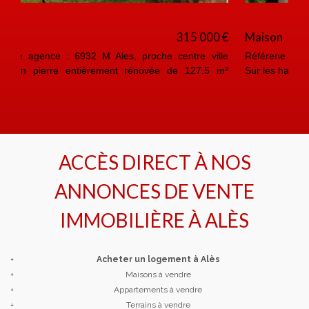
Maison
232 000 €
Référene agence : 6931 M Ales, proche des commodités
Sur les hauteurs de la ville maison de 166 m² habita...
ACCÈS DIRECT À NOS
ANNONCES DE VENTE
IMMOBILIÈRE À
ALÈS
+
Acheter un logement à Alès
+
Maisons à vendre
+
Appartements à vendre
+
Terrains à vendre