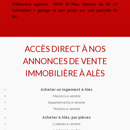
Référence agence : 6945 M Ales, Maison de 90 m²
Ré
habitables + garage et abri jardin sur une parcelle de
4i
ter...
ACCÈS DIRECT À NOS
ANNONCES DE VENTE
IMMOBILIÈRE À
ALÈS
+
Acheter un logement à Alès
+
Maisons à vendre
+
Appartements à vendre
+
Terrains à vendre
+
Acheter à Alès, par pièces
+
2 pièces à vendre