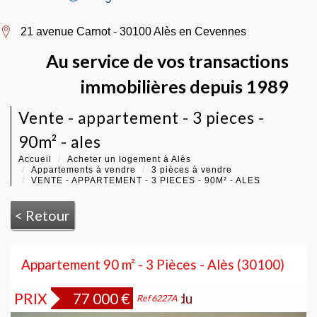
21 avenue Carnot - 30100 Alès en Cevennes
Au service de vos transactions
immobilières depuis 1989
vente - appartement - 3 pieces -
90m² - ales
Accueil
Acheter un logement à Alès
Appartements à vendre
3 pièces à vendre
VENTE - APPARTEMENT - 3 PIECES - 90M² - ALES
< Retour
Appartement 90 m² - 3 Pièces - Alès (30100)
PRIX
77 000
€
Bien vendu
Ref 6227A