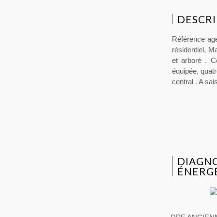
DESCRI
Référence age
résidentiel, M
et arboré . 
équipée, quat
central . A sai
DIAGN
ÉNERG