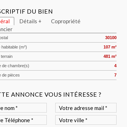
CRIPTIF DU BIEN
éral
Détails +
Copropriété
ancier
stal
30100
 habitable (m²)
107 m²
terrain
481 m²
 de chambre(s)
4
 de pièces
7
TTE ANNONCE VOUS INTÉRESSE ?