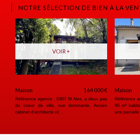
NOTRE SÉLECTION DE BIEN À LA VEN
VOIR +
242 000 €
Maison
390 000 €
A
Ales, coeur de
Référence agence : 6930 M 20 Min d'Ales,
R
ment de 94 m²
quartier calme et vue dominante Mas en
v
pierre d'environ 205 m² hab...
d