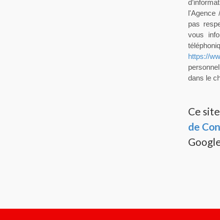
d’informa
l'Agence 
pas resp
vous info
téléphoni
https://ww
personnel
dans le ch
Ce sit
de Con
Google