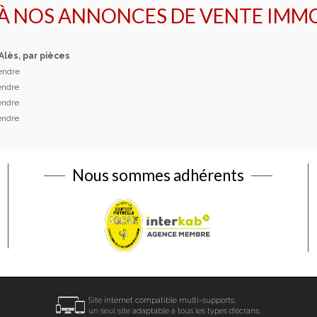
 À NOS ANNONCES DE VENTE IMMO
 Alès, par pièces
vendre
vendre
vendre
vendre
Nous sommes adhérents
Site internet compatible multi-supports,
un seul site adaptable à tous les types d'écrans.