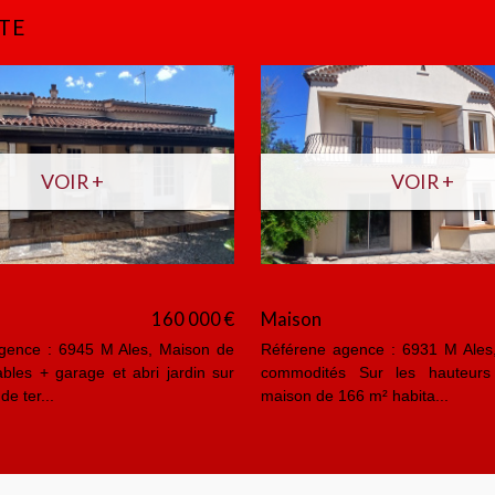
TE
VOIR +
VO
ppartement
99 000 €
Appartement
éférence agence : 6943 A Anduze, coeur de
Référence agence :
ille Appartement au 3 ieme et dernier étage
coeur de ville Au 4ie
'une petite coprop...
sécurisée, studio lu...