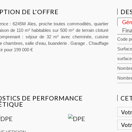
PTION DE L'OFFRE
DES
Gén
nce : 6245M Ales, proche toutes commodités, quartier
Fin
aison de 110 m² habitables sur 500 m² de terrain cloturé
Comprenant : séjour de 32 m² avec cheminée, cuisine
Code po
re chambres, salle d'eau, buanderie . Garage . Chauffage
Surface
sir pour 199 000 €
surface 
Nombre
Nombre
OSTICS DE PERFORMANCE
CE
ÉTIQUE