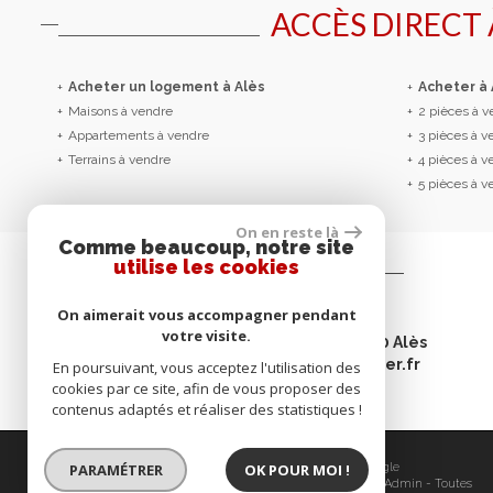
ACCÈS DIRECT
+
Acheter un logement à Alès
+
Acheter à
+
Maisons à vendre
+
2 pièces à 
+
Appartements à vendre
+
3 pièces à 
+
Terrains à vendre
+
4 pièces à 
+
5 pièces à 
On en reste là
Comme beaucoup, notre site
utilise les cookies
Contactez-nous
On aimerait vous accompagner pendant
Tél :
04 66 52 30 00
votre visite.
Adresse :
21 avenue Carnot - 30100 Alès
E-mail :
contact@omegaimmobilier.fr
En poursuivant, vous acceptez l'utilisation des
cookies par ce site, afin de vous proposer des
contenus adaptés et réaliser des statistiques !
© 2026 | Tous droits réservés | Traduction powered by Google
PARAMÉTRER
OK POUR MOI !
Plan du site
-
Mentions légales
-
Nos honoraires
-
Liens
-
Admin
-
Toutes