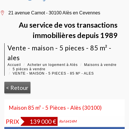
21 avenue Carnot - 30100 Alès en Cevennes
Au service de vos transactions
immobilières depuis 1989
vente - maison - 5 pieces - 85 m² -
ales
Accueil
Acheter un logement à Alès
Maisons à vendre
5 pièces à vendre
VENTE - MAISON - 5 PIECES - 85 M² - ALES
< Retour
Maison 85 m² - 5 Pièces - Alès (30100)
PRIX
139 000
€
Bien vendu
Ref 6414M