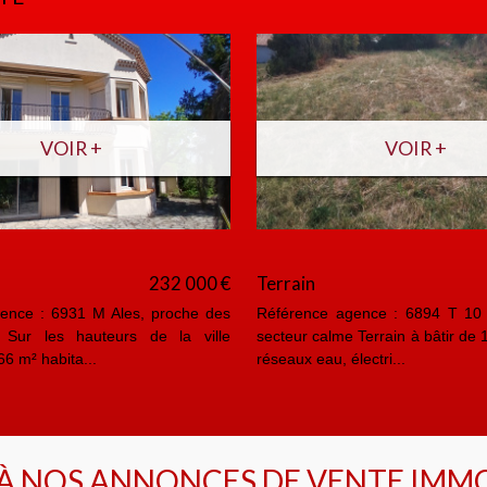
VOIR +
0 €
Maison
390 000 €
Apparteme
les,
Référence agence : 6930 M 20 Min d'Ales,
Référence a
 sur
quartier calme et vue dominante Mas en
ville Bien
pierre d'environ 205 m² hab...
habitables en
 À NOS ANNONCES DE VENTE IMMO