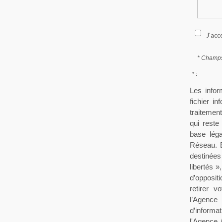
J'acc
* Champs
* :
Les infor
fichier i
traitement
qui rest
base léga
Réseau. E
destinées
libertés »
d’opposit
retirer 
l’Agenc
d’informa
l'Agence 