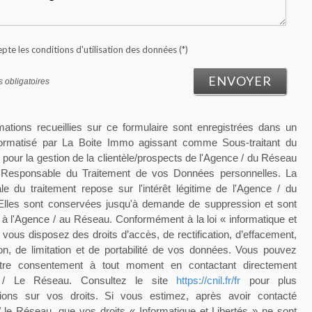
epte les conditions d'utilisation des données (*)
ENVOYER
 obligatoires
mations recueillies sur ce formulaire sont enregistrées dans un
nformatisé par La Boite Immo agissant comme Sous-traitant du
 pour la gestion de la clientèle/prospects de l'Agence / du Réseau
e Responsable du Traitement de vos Données personnelles. La
le du traitement repose sur l'intérêt légitime de l'Agence / du
lles sont conservées jusqu'à demande de suppression et sont
 à l'Agence / au Réseau. Conformément à la loi « informatique et
, vous disposez des droits d’accès, de rectification, d’effacement,
ion, de limitation et de portabilité de vos données. Vous pouvez
votre consentement à tout moment en contactant directement
e / Le Réseau. Consultez le site
https://cnil.fr/fr
pour plus
tions sur vos droits. Si vous estimez, après avoir contacté
/ le Réseau, que vos droits « Informatique et Libertés » ne sont