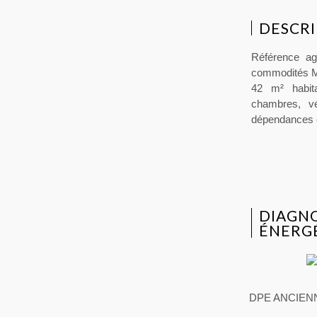
DESCRI
Référence ag
commodités Ma
42 m² habit
chambres, v
dépendances e
DIAGN
ÉNERG
DPE ANCIEN