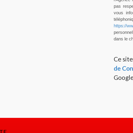
pas resp
vous info
téléphoni
https://ww
personnel
dans le ch
Ce sit
de Con
Google
TE