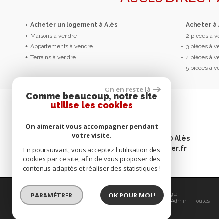
+
Acheter un logement à Alès
+
Acheter à
+
Maisons à vendre
+
2 pièces à 
+
Appartements à vendre
+
3 pièces à 
+
Terrains à vendre
+
4 pièces à 
+
5 pièces à 
On en reste là
Comme beaucoup, notre site
utilise les cookies
Contactez-nous
On aimerait vous accompagner pendant
Tél :
04 66 52 30 00
votre visite.
Adresse :
21 avenue Carnot - 30100 Alès
E-mail :
contact@omegaimmobilier.fr
En poursuivant, vous acceptez l'utilisation des
cookies par ce site, afin de vous proposer des
contenus adaptés et réaliser des statistiques !
© 2026 | Tous droits réservés | Traduction powered by Google
PARAMÉTRER
OK POUR MOI !
Plan du site
-
Mentions légales
-
Nos honoraires
-
Liens
-
Admin
-
Toutes
nos annonces
-
Politique RGPD