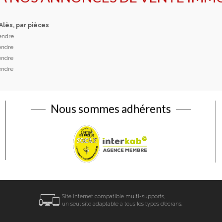
 Alès, par pièces
vendre
vendre
vendre
vendre
Nous sommes adhérents
Site internet compatible multi-supports,
un seul site adaptable à tous les types d'écrans.