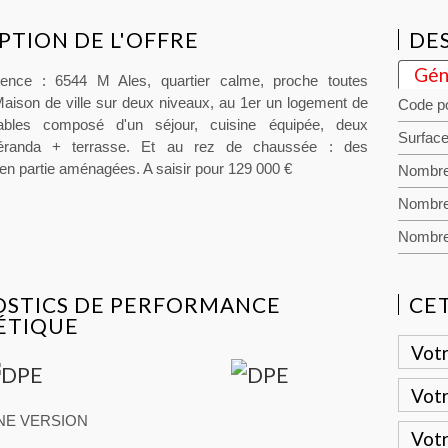
PTION DE L'OFFRE
DES
Gén
ence : 6544 M Ales, quartier calme, proche toutes
ison de ville sur deux niveaux, au 1er un logement de
Code po
ables composé d'un séjour, cuisine équipée, deux
Surface
éranda + terrasse. Et au rez de chaussée : des
n partie aménagées. A saisir pour 129 000 €
Nombre
Nombre
Nombre
OSTICS DE PERFORMANCE
CE
ÉTIQUE
NE VERSION