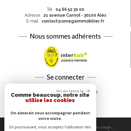
Tél :
04 66 52 30 00
Adresse :
21 avenue Carnot - 30100 Alès
E-mail :
contact@omegaimmobilier.fr
Nous sommes adhérents
Se connecter
On en reste là
Espace propriétaire
Comme beaucoup, notre site
utilise les cookies
On aimerait vous accompagner pendant
votre visite.
En poursuivant, vous acceptez l'utilisation des
© 2026 | Tous droits réservés | Traduction powered by Google