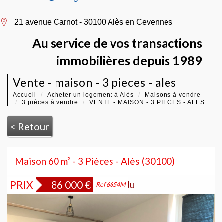
21 avenue Carnot - 30100 Alès en Cevennes
Au service de vos transactions
immobilières depuis 1989
vente - maison - 3 pieces - ales
Accueil
Acheter un logement à Alès
Maisons à vendre
3 pièces à vendre
VENTE - MAISON - 3 PIECES - ALES
< Retour
Maison 60 m² - 3 Pièces - Alès (30100)
PRIX
86 000
€
Bien vendu
Ref 6654M