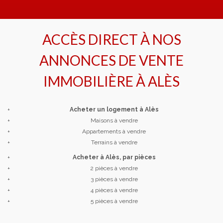
ACCÈS DIRECT À NOS
ANNONCES DE VENTE
IMMOBILIÈRE À
ALÈS
+
Acheter un logement à Alès
+
Maisons à vendre
+
Appartements à vendre
+
Terrains à vendre
+
Acheter à Alès, par pièces
+
2 pièces à vendre
+
3 pièces à vendre
+
4 pièces à vendre
+
5 pièces à vendre