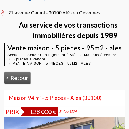
21 avenue Carnot - 30100 Alès en Cevennes
Au service de vos transactions
immobilières depuis 1989
vente maison - 5 pieces - 95m2 - ales
Accueil
Acheter un logement à Alès
Maisons à vendre
5 pièces à vendre
VENTE MAISON - 5 PIECES - 95M2 - ALES
< Retour
Maison 94 m² - 5 Pièces - Alès (30100)
PRIX
128 000
€
Bien vendu
Ref 6695M