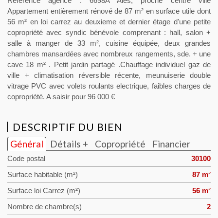
Référence agence : 6698A Ales, proche centre ville
Appartement entièrement rénové de 87 m² en surface utile dont
56 m² en loi carrez au deuxieme et dernier étage d'une petite
copropriété avec syndic bénévole comprenant : hall, salon +
salle à manger de 33 m², cuisine équipée, deux grandes
chambres mansardées avec nombreux rangements, sde. + une
cave 18 m² . Petit jardin partagé .Chauffage individuel gaz de
ville + climatisation réversible récente, meunuiserie double
vitrage PVC avec volets roulants electrique, faibles charges de
copropriété. A saisir pour 96 000 €
DESCRIPTIF DU BIEN
Général
Détails +
Copropriété
Financier
Code postal
30100
Surface habitable (m²)
87 m²
Surface loi Carrez (m²)
56 m²
Nombre de chambre(s)
2