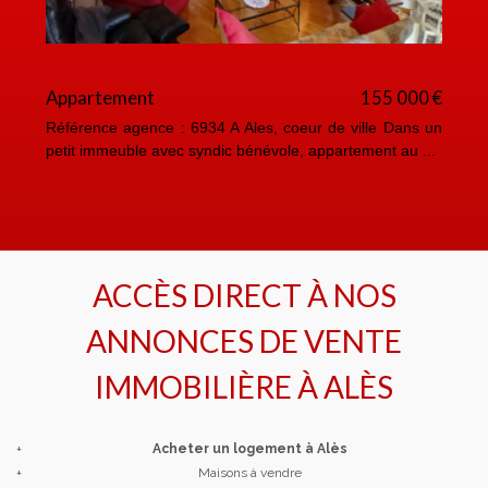
Appartement
155 000 €
M
Référence agence : 6934 A Ales, coeur de ville Dans un
Ré
petit immeuble avec syndic bénévole, appartement au ...
Su
ACCÈS DIRECT À NOS
ANNONCES DE VENTE
IMMOBILIÈRE À
ALÈS
+
Acheter un logement à Alès
+
Maisons à vendre