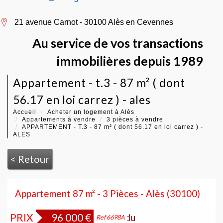
21 avenue Carnot - 30100 Alès en Cevennes
Au service de vos transactions
immobilières depuis 1989
appartement - t.3 - 87 m² ( dont
56.17 en loi carrez ) - ales
Accueil
Acheter un logement à Alès
Appartements à vendre
3 pièces à vendre
APPARTEMENT - T.3 - 87 m² ( dont 56.17 en loi carrez ) -
ALES
< Retour
Appartement 87 m² - 3 Pièces - Alès (30100)
PRIX
96 000
€
Bien vendu
Ref 6698A