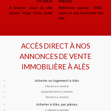
Maison
390 000 €
Référence agence : 6930 M 20 Min d'Ales, quartier
calme et vue dominante Mas en pierre d'environ 205 m²
hab...
ACCÈS DIRECT À NOS
ANNONCES DE VENTE
IMMOBILIÈRE À
ALÈS
+
Acheter un logement à Alès
+
Maisons à vendre
+
Appartements à vendre
+
Terrains à vendre
+
Acheter à Alès, par pièces
+
2 pièces à vendre