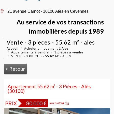
21 avenue Carnot - 30100 Alès en Cevennes
Au service de vos transactions
immobilières depuis 1989
vente - 3 pieces - 55.62 m² - ales
Accueil
Acheter un logement à Alès
Appartements à vendre
3 pièces à vendre
VENTE - 3 PIECES - 55.62 M² - ALES
< Retour
Appartement 55.62 m² - 3 Pièces - Alès
(30100)
PRIX
80 000
€
Bien vendu
Ref 6769A