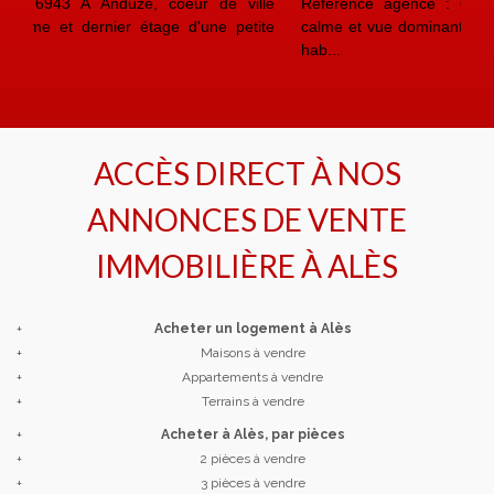
Référence agence : 6930 M 20 Min d'Ales, quartier
calme et vue dominante Mas en pierre d'environ 205 m²
hab...
ACCÈS DIRECT À NOS
ANNONCES DE VENTE
IMMOBILIÈRE À
ALÈS
+
Acheter un logement à Alès
+
Maisons à vendre
+
Appartements à vendre
+
Terrains à vendre
+
Acheter à Alès, par pièces
+
2 pièces à vendre
+
3 pièces à vendre