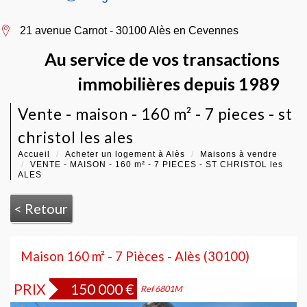
21 avenue Carnot - 30100 Alès en Cevennes
Au service de vos transactions
immobilières depuis 1989
vente - maison - 160 m² - 7 pieces - st
christol les ales
Accueil
Acheter un logement à Alès
Maisons à vendre
VENTE - MAISON - 160 m² - 7 PIECES - ST CHRISTOL les
ALES
< Retour
Maison 160 m² - 7 Pièces - Alès (30100)
PRIX
150 000
€
Bien vendu
Ref 6801M