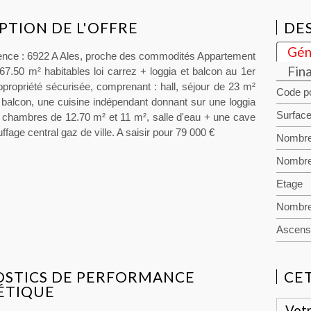
PTION DE L'OFFRE
DES
Gén
nce : 6922 A Ales, proche des commodités Appartement
Fin
67.50 m² habitables loi carrez + loggia et balcon au 1er
opropriété sécurisée, comprenant : hall, séjour de 23 m²
Code po
e balcon, une cuisine indépendant donnant sur une loggia
Surface
 chambres de 12.70 m² et 11 m², salle d'eau + une cave
ffage central gaz de ville. A saisir pour 79 000 €
Nombre
Nombre
Etage
Nombre
Ascens
OSTICS DE PERFORMANCE
CE
ÉTIQUE