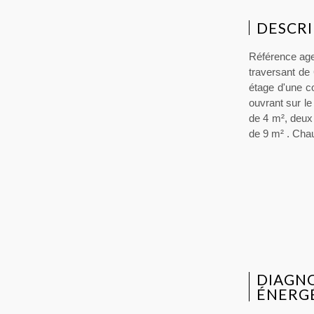
DESCRI
Référence age
traversant de 
étage d'une c
ouvrant sur l
de 4 m², deux
de 9 m² . Chau
DIAGN
ÉNERG