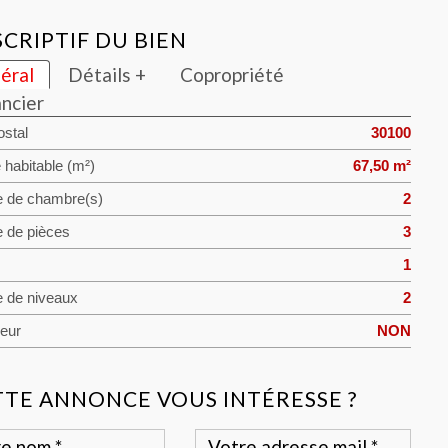
CRIPTIF DU BIEN
éral
Détails +
Copropriété
ancier
stal
30100
 habitable (m²)
67,50 m²
 de chambre(s)
2
 de pièces
3
1
 de niveaux
2
eur
NON
TTE ANNONCE VOUS INTÉRESSE ?