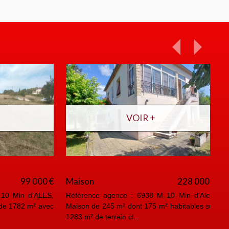
VOIR +
99 000 €
Appartement
45 000 €
 Min d'ALES,
Référence agence : 6937 A Ales, proche
 1572 m² avec
coeur de ville Au 4ieme étage d'une résidence
sécurisée, studio lu...