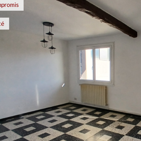
mpromis
té