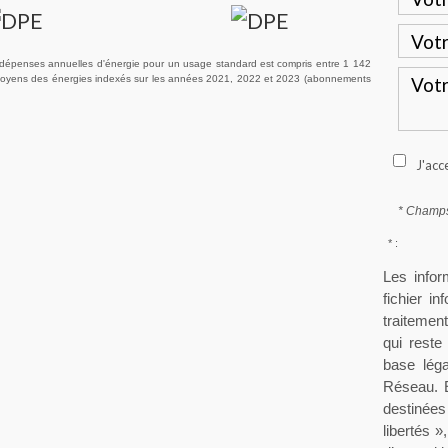
dépenses annuelles d'énergie pour un usage standard est compris entre 1 142
 moyens des énergies indexés sur les années 2021, 2022 et 2023 (abonnements
J'acc
* Champs
* :
Les infor
fichier i
traitement
qui rest
base léga
Réseau. E
destinées
libertés »