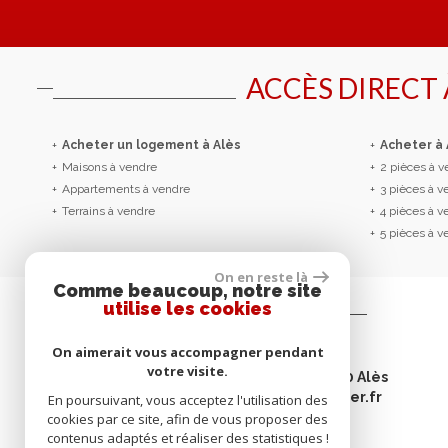
ACCÈS DIRECT
+
Acheter un logement à Alès
+
Acheter à
+
Maisons à vendre
+
2 pièces à 
+
Appartements à vendre
+
3 pièces à 
+
Terrains à vendre
+
4 pièces à 
+
5 pièces à 
On en reste là
Comme beaucoup, notre site
utilise les cookies
Contactez-nous
On aimerait vous accompagner pendant
Tél :
04 66 52 30 00
votre visite.
Adresse :
21 avenue Carnot - 30100 Alès
E-mail :
contact@omegaimmobilier.fr
En poursuivant, vous acceptez l'utilisation des
cookies par ce site, afin de vous proposer des
contenus adaptés et réaliser des statistiques !