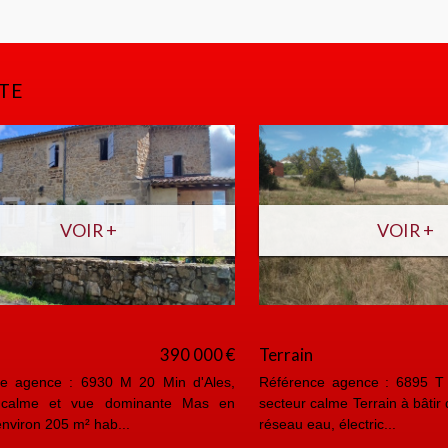
TE
VOIR +
VOIR +
ent
155 000 €
Terrain
gence : 6934 A Ales, coeur de
Référence agence : 6894 T 10
un petit immeuble avec syndic
secteur calme Terrain à bâtir de
partement au ...
réseaux eau, électri...