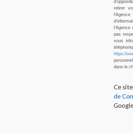
d’opposit
retirer 
l’Agenc
d’informa
l'Agence 
pas resp
vous info
téléphoni
https://ww
personnel
dans le ch
Ce sit
de Con
Google