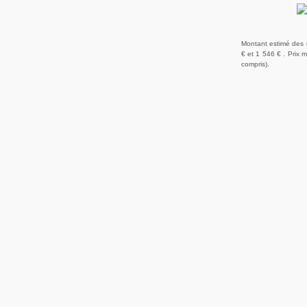
Montant estimé des 
€ et 1 546 € . Prix
compris).