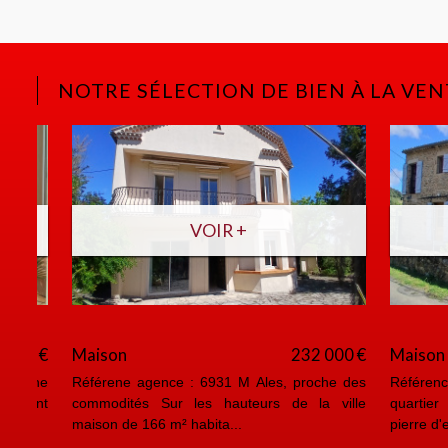
NOTRE SÉLECTION DE BIEN À LA VEN
VOIR +
Maison
228 000 €
Appartem
Référence agence : 6938 M 10 Min d'Ales,
Référence a
Maison de 245 m² dont 175 m² habitables sur
ville Dans 
1283 m² de terrain cl...
bénévole, ap