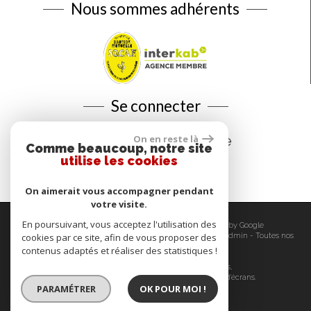
Nous sommes adhérents
Se connecter
Espace propriétaire
On en reste là
Comme beaucoup, notre site
utilise les cookies
On aimerait vous accompagner pendant
votre visite.
En poursuivant, vous acceptez l'utilisation des
© 2026 | Tous droits réservés | Traduction powered by Google
Plan du site
-
Mentions légales
-
Nos honoraires
-
Liens
-
Admin
-
Toutes nos
cookies par ce site, afin de vous proposer des
annonces
-
Politique RGPD
contenus adaptés et réaliser des statistiques !
Site internet compatible multi-supports,
un seul site adaptable à tous les types d'écrans.
PARAMÉTRER
OK POUR MOI !