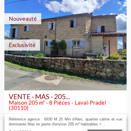
Nouveauté
Exclusivité
VENTE - MAS - 205...
Maison 205 m² - 8 Pièces - Laval-Pradel
(30110)
Référence agence : 6930 M 20 Min d'Ales, quartier calme et vue
dominante Mas en pierre d'environ 205 m² habitables +...