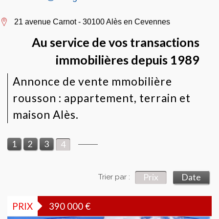
21 avenue Carnot - 30100 Alès en Cevennes
Au service de vos transactions
immobilières depuis 1989
Annonce de vente mmobilière
rousson : appartement, terrain et
maison Alès.
1
2
3
4
Prix
Date
Trier par :
PRIX
390 000
€