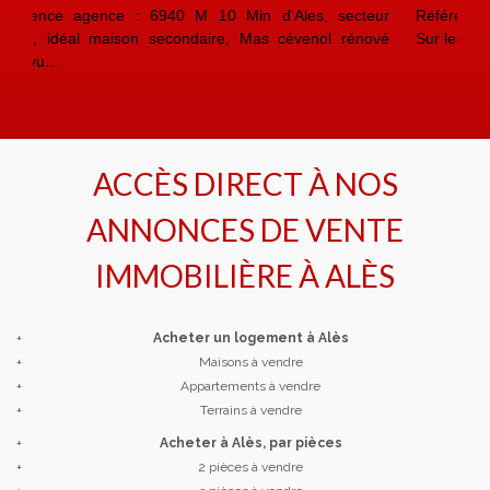
Référene agence : 6931 M Ales, proche des commodités
Sur les hauteurs de la ville maison de 166 m² habita...
ACCÈS DIRECT À NOS
ANNONCES DE VENTE
IMMOBILIÈRE À
ALÈS
+
Acheter un logement à Alès
+
Maisons à vendre
+
Appartements à vendre
+
Terrains à vendre
+
Acheter à Alès, par pièces
+
2 pièces à vendre