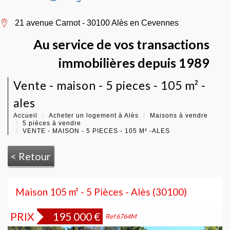
21 avenue Carnot - 30100 Alès en Cevennes
Au service de vos transactions
immobilières depuis 1989
vente - maison - 5 pieces - 105 m² -
ales
Accueil
Acheter un logement à Alès
Maisons à vendre
5 pièces à vendre
VENTE - MAISON - 5 PIECES - 105 M² -ALES
< Retour
Maison 105 m² - 5 Pièces - Alès (30100)
PRIX
195 000
€
Bien vendu
Ref 6764M