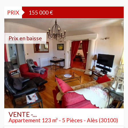
PRIX
155 000
€
Prix en baisse
VENTE -...
Appartement 123 m² - 5 Pièces - Alès (30100)