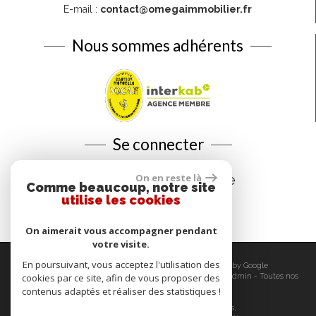
E-mail :
contact@omegaimmobilier.fr
Nous sommes adhérents
Se connecter
Espace propriétaire
On en reste là
Comme beaucoup, notre site
utilise les cookies
On aimerait vous accompagner pendant
votre visite.
En poursuivant, vous acceptez l'utilisation des
© 2026 | Tous droits réservés | Traduction powered by Google
Plan du site
-
Mentions légales
-
Nos honoraires
-
Liens
-
Admin
-
Toutes nos
cookies par ce site, afin de vous proposer des
annonces
-
Politique RGPD
contenus adaptés et réaliser des statistiques !
Site internet compatible multi-supports,