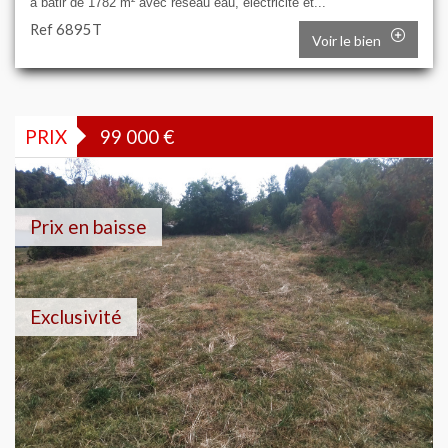
à bâtir de 1782 m² avec réseau eau, électricité et...
Ref 6895T
Voir le bien
PRIX
99 000
€
Prix en baisse
Exclusivité