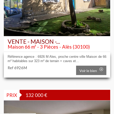
VENTE - MAISON -...
Maison 66 m² - 3 Pièces - Alès (30100)
Référence agence : 6926 M Ales, proche centre ville Maison de 66
m² habitables sur 323 m² de terrain + caves et...
Ref 6926M
Voir le bien
PRIX
132 000
€