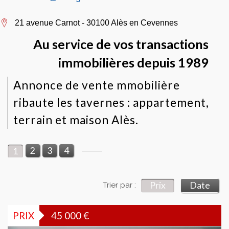
21 avenue Carnot - 30100 Alès en Cevennes
Au service de vos transactions
immobilières depuis 1989
Annonce de vente mmobilière
ribaute les tavernes : appartement,
terrain et maison Alès.
2
3
4
1
Prix
Date
Trier par :
PRIX
45 000
€