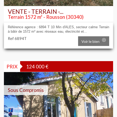
VENTE - TERRAIN -...
Terrain 1572 m² - Rousson (30340)
Référence agence : 6894 T 10 Min d'ALES, secteur calme Terrain
à bâtir de 1572 m² avec réseaux eau, électricité et...
Ref 6894T
Voir le bien
PRIX
124 000
€
Sous Compromis