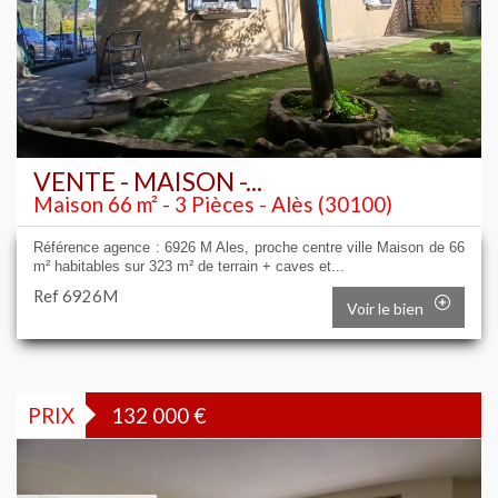
VENTE - MAISON -...
Maison 66 m² - 3 Pièces - Alès (30100)
Référence agence : 6926 M Ales, proche centre ville Maison de 66
m² habitables sur 323 m² de terrain + caves et...
Ref 6926M
Voir le bien
PRIX
132 000
€