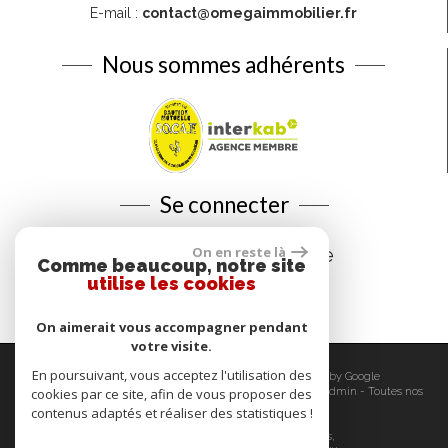
E-mail :
contact@omegaimmobilier.fr
Nous sommes adhérents
Se connecter
Espace propriétaire
On en reste là
Comme beaucoup, notre site
utilise les cookies
On aimerait vous accompagner pendant
votre visite.
En poursuivant, vous acceptez l'utilisation des
© 2026 | Tous droits réservés | Traduction powered by Google
Plan du site
-
Mentions légales
-
Nos honoraires
-
Liens
-
Admin
-
Toutes nos
cookies par ce site, afin de vous proposer des
annonces
-
Politique RGPD
contenus adaptés et réaliser des statistiques !
Site internet compatible multi-supports,