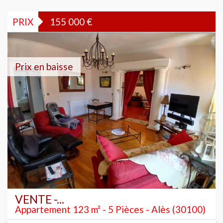
PRIX
155 000
€
Prix en baisse
VENTE -...
Appartement 123 m² - 5 Pièces - Alès (30100)