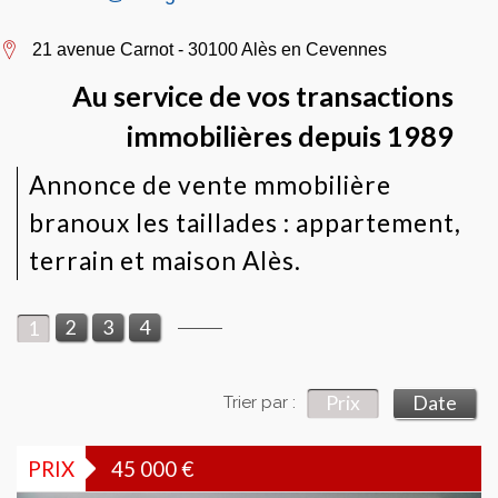
21 avenue Carnot - 30100 Alès en Cevennes
Au service de vos transactions
immobilières depuis 1989
Annonce de vente mmobilière
branoux les taillades : appartement,
terrain et maison Alès.
2
3
4
1
Prix
Date
Trier par :
PRIX
45 000
€