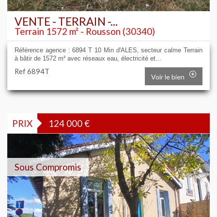
VENTE - TERRAIN -...
Terrain 1572 m² - Rousson (30340)
Référence agence : 6894 T 10 Min d'ALES, secteur calme Terrain
à bâtir de 1572 m² avec réseaux eau, électricité et...
Ref 6894T
Voir le bien
PRIX
124 000
€
Sous Compromis