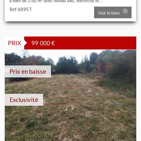
à bâtir de 1782 m² avec réseau eau, électricité et...
Ref 6895T
Voir le bien
PRIX
99 000
€
Prix en baisse
Exclusivité