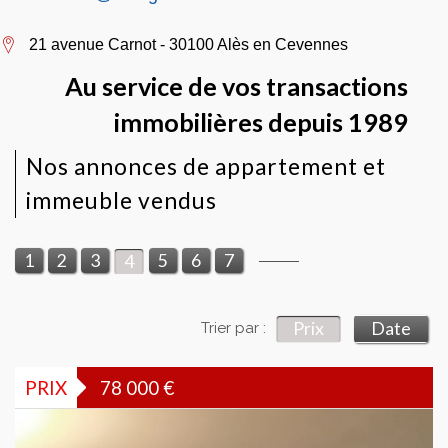
21 avenue Carnot - 30100 Alès en Cevennes
Au service de vos transactions
immobilières depuis 1989
Nos annonces de appartement et
immeuble vendus
1
2
3
5
6
7
4
Prix
Date
Trier par :
PRIX
78 000
€