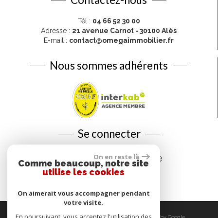
Tél :
04 66 52 30 00
Adresse :
21 avenue Carnot - 30100 Alès
E-mail :
contact@omegaimmobilier.fr
Nous sommes adhérents
Se connecter
On en reste là
Espace propriétaire
Comme beaucoup, notre site
utilise les cookies
On aimerait vous accompagner pendant
votre visite.
En poursuivant, vous acceptez l'utilisation des
© 2026 | Tous droits réservés | Traduction powered by Google