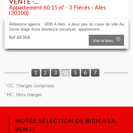
VENTE -...
Appartement 60.15 m² - 3 Pièces - Alès
(30100)
Référence agence : 6830 A Ales, à deux pas du coeur de ville Au
2ieme étage d'une résidence sécurisée, appartement...
Ref 6830A
Voir le bien
1
2
3
5
6
7
4
* CC : Charges comprises
* HC : Hors charges
NOTRE SÉLECTION DE BIEN À LA
VENTE